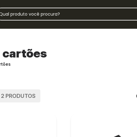
 cartões
rtões
E
2
PRODUTOS