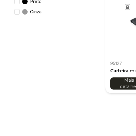
Preto
Cinza
95127
Carteira m
grande ca
Mais
bloqueio R
detalhe