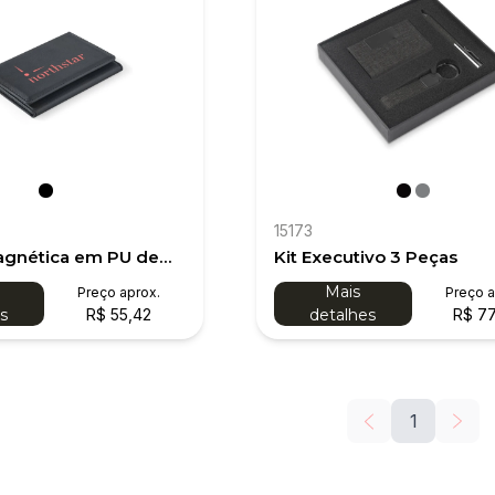
15173
agnética em PU de
Kit Executivo 3 Peças
pacidade com
Mais
Preço aprox.
Preço a
FID
R$ 55,42
R$ 77
s
detalhes
1