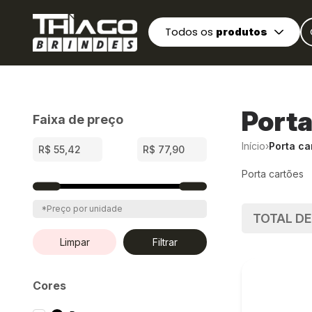
Todos os
produtos
Porta
Faixa de preço
Início
›
Porta ca
Porta cartões
*Preço por unidade
TOTAL D
Limpar
Filtrar
Cores